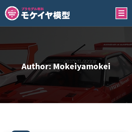
Skip
To
Content
長崎県佐世保市のモケイヤ模型では、プラモデルや模型、キット、道具の販売、
ラモデルの制作代行、レンタルワークスペース、プラモデル教室、会員制サーク
など、本格的に楽しめるプラモデルサービスを提供しております。プラモデルや
型作りで趣味を一緒に楽しみませんか？
Author: Mokeiyamokei